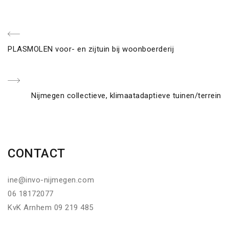
Berichtnavigatie
Previous
PLASMOLEN voor- en zijtuin bij woonboerderij
Post
Next
Nijmegen collectieve, klimaatadaptieve tuinen/terrein
Post
CONTACT
ine@invo-nijmegen.com
06 18172077
KvK Arnhem 09 219 485