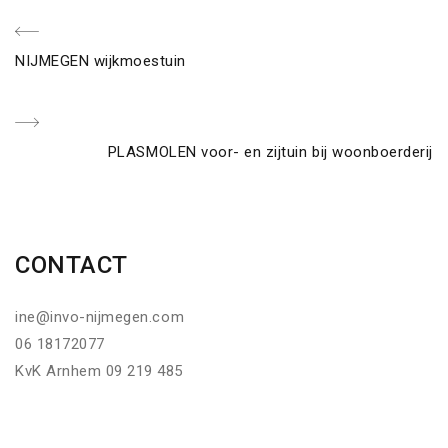
Berichtnavigatie
Previous
NIJMEGEN wijkmoestuin
Post
Next
PLASMOLEN voor- en zijtuin bij woonboerderij
Post
CONTACT
ine@invo-nijmegen.com
06 18172077
KvK Arnhem 09 219 485